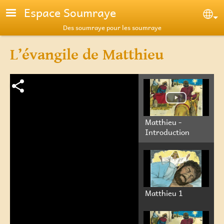
Aller au contenu principal
Espace Soumraye
Se
Des soumraye pour les soumraye
L’évangile de Matthieu
Matthieu -
Introduction
Matthieu 1