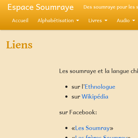
Aller au contenu principal
Espace Soumraye
Des soumraye pour les
Accueil
Alphabétisation
Livres
Audio
Liens
Les soumraye et la langue chi
sur l’
Ethnologue
sur
Wikipédia
sur Facebook:
«
Les Soumray
»
«
Les frères Soumray
»