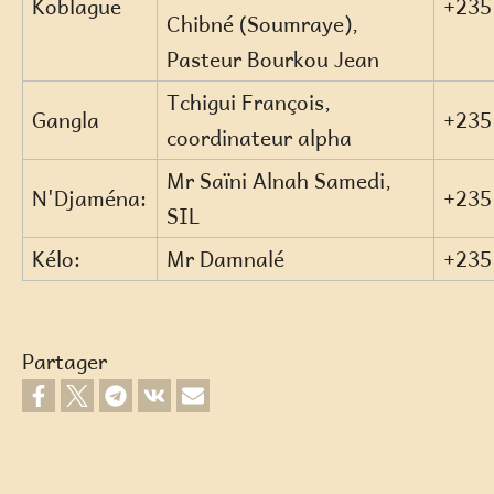
Koblague
+235
Chibné (Soumraye),
Pasteur Bourkou Jean
Tchigui François,
Gangla
+235
coordinateur alpha
Mr Saïni Alnah Samedi,
N'Djaména:
+235
SIL
Kélo:
Mr Damnalé
+235
Partager