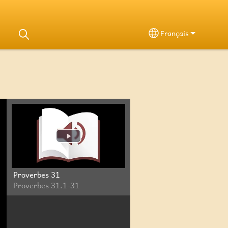
Français
Select your langu
Proverbes 31
Proverbes 31.1-31