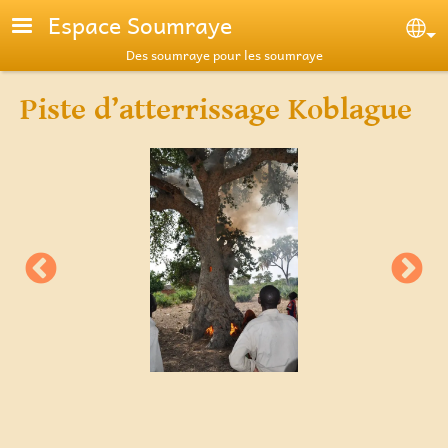
Aller au contenu principal
Espace Soumraye
Se
Des soumraye pour les soumraye
Piste d’atterrissage Koblague