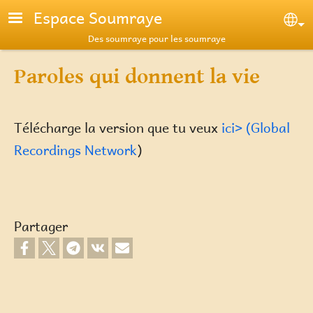
Aller au contenu principal
Espace Soumraye
Se
Des soumraye pour les soumraye
Paroles qui donnent la vie
Télécharge la version que tu veux
ici> (Global
Recordings Network
)
Partager