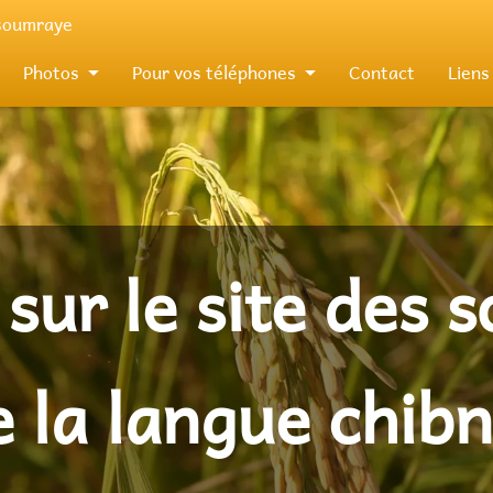
 soumraye
Photos
Pour vos téléphones
Contact
Liens
sur le site des 
e la langue chibn