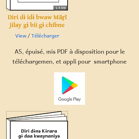
1.4 MB
Diri dɨ idɨ bwaw Mãr̰ĩ
jilay gɨ bii gɨ chibne
View
/
Télécharger
A5, épuisé, mis PDF à disposition pour le
téléchargemen, et appli pour smartphone