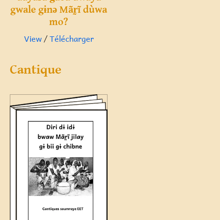
gwale gɨnə Mãr̰ĩ dùwa
mo?
View
/
Télécharger
Cantique