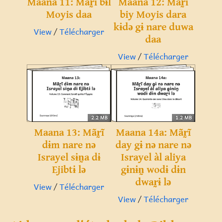
Maana 11: Mãr̰ĩ bɨl
Maana 12: Mãr̰ĩ
Moyis daa
biy Moyis dara
kɨdə gɨ nare duwa
View
/
Télécharger
daa
View
/
Télécharger
2.2 MB
1.2 MB
Maana 13: Mãr̰ĩ
Maana 14a: Mãr̰ĩ
dɨm nare nə
day gɨ nə nare nə
Israyel sɨn̰a dɨ
Israyel àl aliya
Ejibtɨ lə
gɨnɨn̰ wodɨ dɨn
dwar̰ɨ lə
View
/
Télécharger
View
/
Télécharger