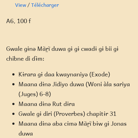
View
/
Télécharger
A6, 100 f
Gwale gɨnə Mãr̰ĩ duwa gɨ gɨ cwadɨ gɨ bii gɨ
chibne di ɗɨm:
Kɨrara gɨ daa kwaynaniyə (Exode)
Maana dɨnə Jidiyo duwa (Woni àla sariya
(Juges) 6-8)
Maana dɨnə Rut dɨra
Gwale gɨ diri (Proverbes) chapitɨr 31
Maana dɨnə aba cɨmə Mãr̰ĩ bɨw gɨ Jonas
duwa