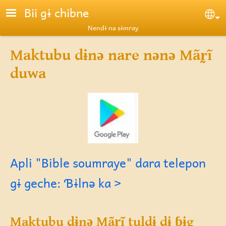
Skip to main content
Bii gɨ chibne
Se
Nendɨ nə sɨmray
Maktubu dɨnə nare nənə Mãr̰ĩ
duwa
Apli "Bible soumraye" dara telepon
gɨ geche: Ɓɨlnə ka >
Maktubu dɨnə Mãr̰ĩ tuldɨ dɨ ɓɨg