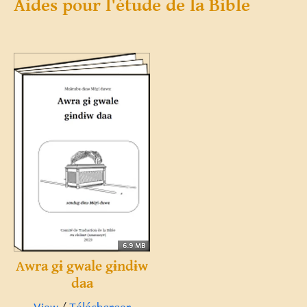
Aides pour l'étude de la Bible
6.9 MB
Awra gɨ gwale gɨndɨw
daa
View
/
Télécharger