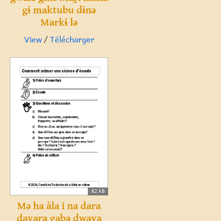
gɨ maktubu dɨnə
Markɨ lə
View
/
Télécharger
82 KB
Mə ha àla i na dara
dayara gaba dwaya