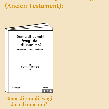
(Ancien Testament):
142 KB
Deme dɨ sumdɨ ꞌwogɨ
da, i dɨ man mo?