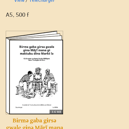
A5, 500 f
3.6 MB
Bɨrmə gaba gɨrsə
gwale gɨnə Mãr̰ĩ mana