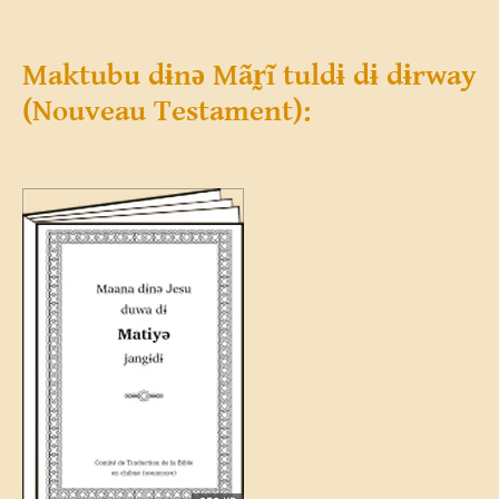
Maktubu dɨnə Mãr̰ĩ tuldɨ dɨ dɨrway
(Nouveau Testament):