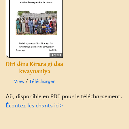
1.2 MB
Diri dɨnə Kɨrara gɨ daa
kwaynaniyə
View
/
Télécharger
A6, disponible en PDF pour le téléchargement.
Écoutez les chants ici>