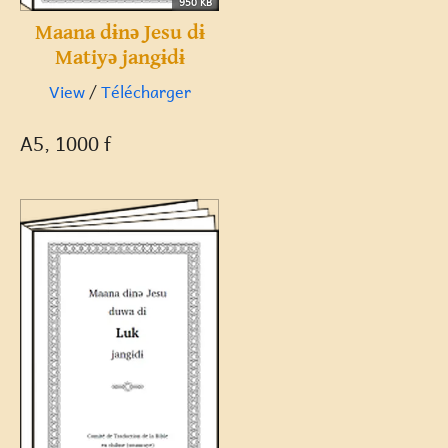
950 KB
Maana dɨnə Jesu dɨ
Matiyə jangɨdɨ
View
/
Télécharger
A5, 1000 f