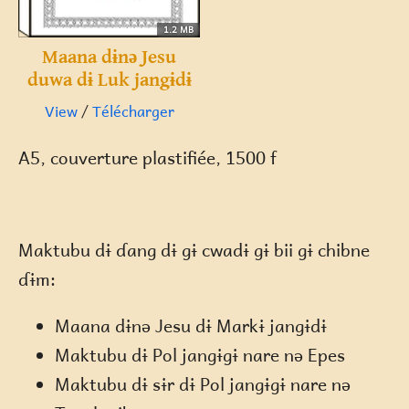
1.2 MB
Maana dɨnə Jesu
duwa dɨ Luk jangɨdɨ
View
/
Télécharger
A5, couverture plastifiée, 1500 f
Maktubu dɨ ɗang dɨ gɨ cwadɨ gɨ bii gɨ chibne
ɗɨm:
Maana dɨnə Jesu dɨ Markɨ jangɨdɨ
Maktubu dɨ Pol jangɨgɨ nare nə Epes
Maktubu dɨ sɨr dɨ Pol jangɨgɨ nare nə