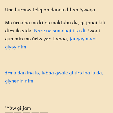
Unə hurnəw telepon dannə dɨban ꞌywaga.
Mə ùrnə ba mə kɨlnə maktubu da, gɨ jangɨ kili
dɨra ilə sɨdə.
Nare nə sumdəgɨ i ta di
, ꞌwogɨ
gun mɨn mə ùrɨw yər. Labaa,
jangay mani
giyəy nɨm
.
Ɨrmə dan ina lə, labaa gwale gɨ ùrə ina lə da,
giynənin nɨm
ꞌYàw gɨ jam