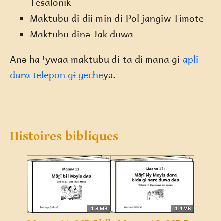
Tesalonik
Maktubu dɨ dii mɨn dɨ Pol jangɨw Timote
Maktubu dɨnə Jak duwa
Anə ha ꞌywaa maktubu dɨ ta di mana gɨ
apli
dara telepon gɨ geche
yə.
Histoires bibliques
1.3 MB
1.4 MB