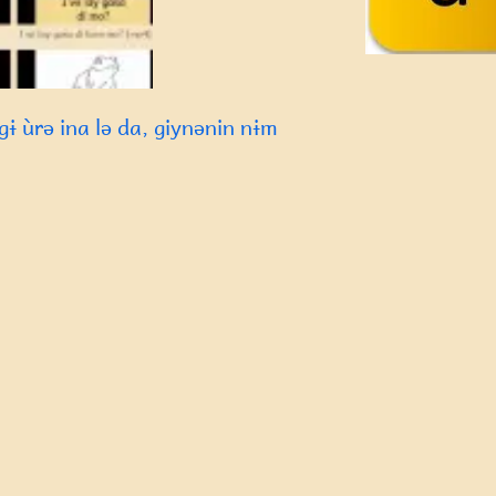
ɨ ùrə ina lə da, giynənin nɨm