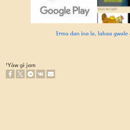
Ɨrmə dan ina lə, labaa gwale g
ꞌYàw gɨ jam