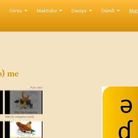
y
Gɨrsə
Maktubu
Dwaya
Dúndi
Man
o) me