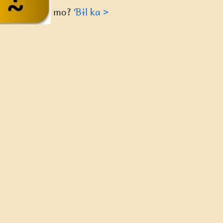
mo?
Ɓɨl ka >