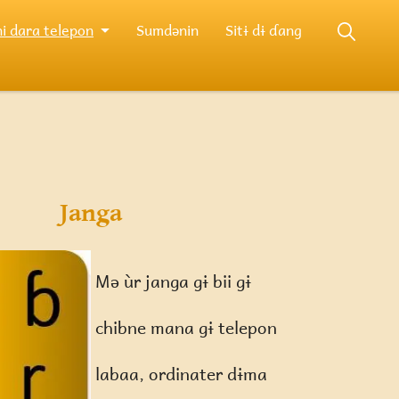
i dara telepon
Sumdənin
Sitɨ dɨ ɗang
Janga
Mə ùr janga gɨ bii gɨ
chibne mana gɨ telepon
labaa, ordinater dɨma