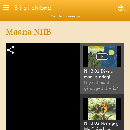
Skip to main content
Bii gɨ chibne
Se
Nendɨ nə sɨmray
Maana NHB
NHB 01 Diyə gɨ
mani gɨndəgɨ
Diyə gɨ mani
gɨndəgɨ 1:1 – 2:4
NHB 02 Nare gɨn̰
Mãr̰ĩ bɨw bam