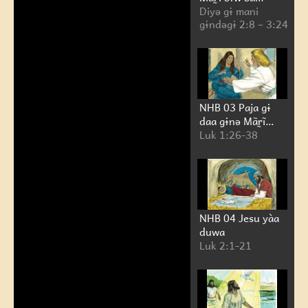
Diyə gɨ mani
gɨndəgɨ 2:8 – 3:24
NHB 03 Paja gɨ
daa gɨnə Mãr̰ĩ
duwa waydɨ Mari
Luk 1:26-38
gwale dara yàa
gɨnə Jesu duwa
NHB 04 Jesu yàa
duwa
Luk 2:1-21