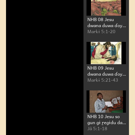
NHB 08 Jesu
dwana duwa ɗoy
dúndi dɨ àcn̰e bam
Markɨ 5:1-20
NHB 09 Jesu
dwana duwa ɗoy
mwom me made
Markɨ 5:21-43
me bam
NHB 10 Jesu so
gun gɨ r̰egɨdu daa
wála gaba bwa
Jã 5:1-18
gwayniyə