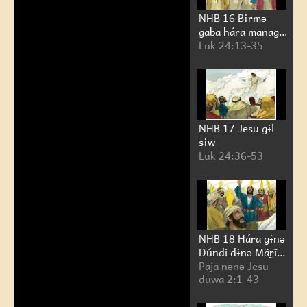
NHB 16 Bɨrmə
gaba hára managɨ
Emawus SOR
Luk 24:13-35
NHB 17 Jesu gɨl
sɨw
Luk 24:36-53
NHB 18 Hára gɨnə
Dúndi dɨnə Mãr̰ĩ
duwa
Paja nənə Jesu
duwa 2:1-43