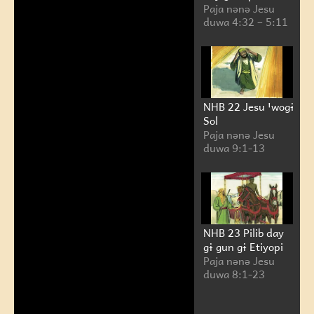
Paja nənə Jesu
duwa 4:32 – 5:11
Play
Video
NHB 22 Jesu ꞌwogɨ
Sol
Paja nənə Jesu
duwa 9:1-13
NHB 23 Pilib day
gɨ gun gɨ Etiyopi
Paja nənə Jesu
duwa 8:1-23