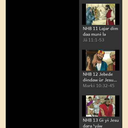
NHB 11 Lajar dɨm
daa munɨ lə
Jã 11:1-53
NHB 12 Jebede
dɨndaw ùr Jesu
mani
Markɨ 10:32-45
NHB 13 Gɨ yɨ Jesu
dara ꞌyáw