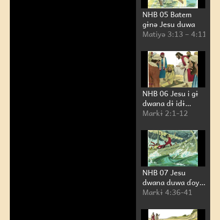
NHB 05 Batem
gɨnə Jesu duwa
Matiyə 3:13 – 4:11
NHB 06 Jesu i gɨ
dwana dɨ idɨ
piyəgɨ nare àcn̰a
Markɨ 2:1-12
day bam
NHB 07 Jesu
dwana duwa ɗoy
gale gɨ geche bam
Markɨ 4:36-41