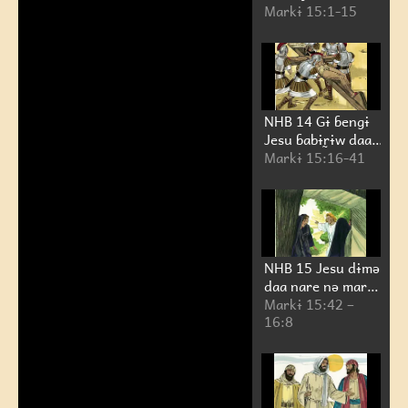
Markɨ 15:1-15
NHB 14 Gɨ ɓengɨ
Jesu ɓabɨr̰ɨw daa
habda gɨ dagɨla
Markɨ 15:16-41
sɨwə
NHB 15 Jesu dɨmə
daa nare nə mare
dwar̰agɨ lə
Markɨ 15:42 –
16:8