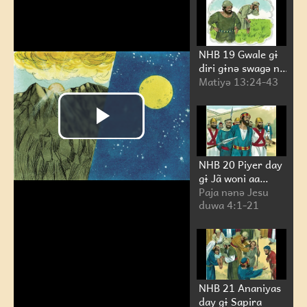
NHB 19 Gwale gɨ
diri gɨnə swagə nə
lade me barɨm me
Matiyə 13:24-43
NHB 20 Piyer day
gɨ Jã woni aa
sariya dɨrəgɨ lə
Paja nənə Jesu
duwa 4:1-21
NHB 21 Ananiyas
day gɨ Sapira