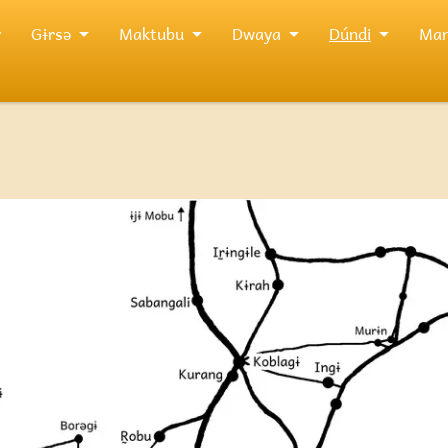
y
Gɨrsə
Maktubu
Dwaya
Dúndi
Man