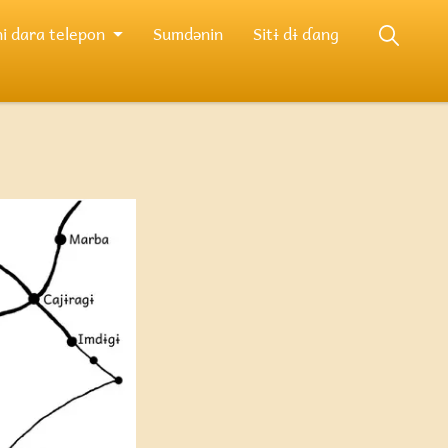
i dara telepon
Sumdənin
Sitɨ dɨ ɗang