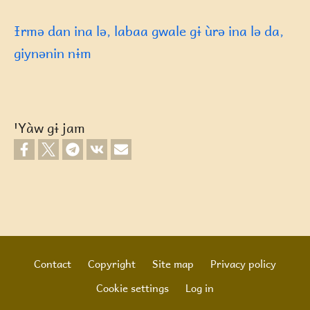
Ɨrmə dan ina lə, labaa gwale gɨ ùrə ina lə da,
giynənin nɨm
ꞌYàw gɨ jam
Contact
Copyright
Site map
Privacy policy
Footer
Cookie settings
Log in