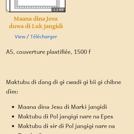
1.2 MB
Maana dɨnə Jesu
duwa dɨ Luk jangɨdɨ
View
/
Télécharger
A5, couverture plastifiée, 1500 f
Maktubu dɨ ɗang dɨ gɨ cwadɨ gɨ bii gɨ chibne
ɗɨm:
Maana dɨnə Jesu dɨ Markɨ jangɨdɨ
Maktubu dɨ Pol jangɨgɨ nare nə Epes
Maktubu dɨ sɨr dɨ Pol jangɨgɨ nare nə