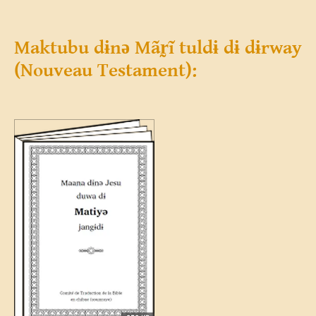
Maktubu dɨnə Mãr̰ĩ tuldɨ dɨ dɨrway
(Nouveau Testament):