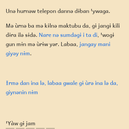
Unə hurnəw telepon dannə dɨban ꞌywaga.
Mə ùrnə ba mə kɨlnə maktubu da, gɨ jangɨ kili
dɨra ilə sɨdə.
Nare nə sumdəgɨ i ta di
, ꞌwogɨ
gun mɨn mə ùrɨw yər. Labaa,
jangay mani
giyəy nɨm
.
Ɨrmə dan ina lə, labaa gwale gɨ ùrə ina lə da,
giynənin nɨm
ꞌYàw gɨ jam