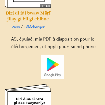
1.4 MB
Diri dɨ idɨ bwaw Mãr̰ĩ
jilay gɨ bii gɨ chibne
View
/
Télécharger
A5, épuisé, mis PDF à disposition pour le
téléchargemen, et appli pour smartphone