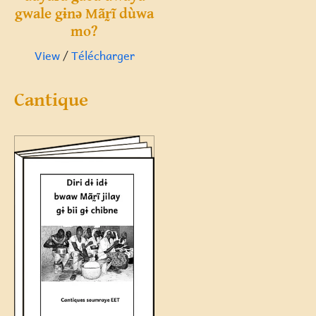
gwale gɨnə Mãr̰ĩ dùwa
mo?
View
/
Télécharger
Cantique