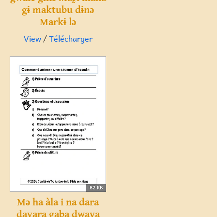
gɨ maktubu dɨnə
Markɨ lə
View
/
Télécharger
82 KB
Mə ha àla i na dara
dayara gaba dwaya