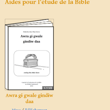
Aides pour l'étude de la Bible
6.9 MB
Awra gɨ gwale gɨndɨw
daa
View
/
Télécharger