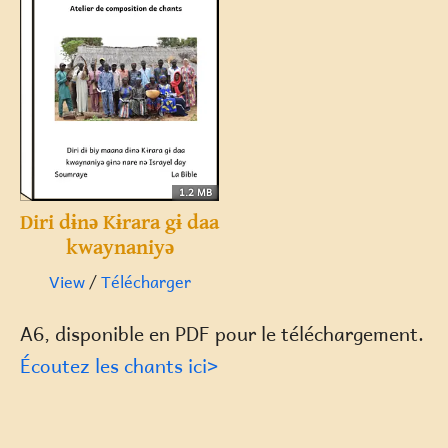
1.2 MB
Diri dɨnə Kɨrara gɨ daa
kwaynaniyə
View
/
Télécharger
A6, disponible en PDF pour le téléchargement.
Écoutez les chants ici>