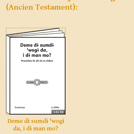
(Ancien Testament):
142 KB
Deme dɨ sumdɨ ꞌwogɨ
da, i dɨ man mo?