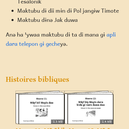
Tesalonik
Maktubu dɨ dii mɨn dɨ Pol jangɨw Timote
Maktubu dɨnə Jak duwa
Anə ha ꞌywaa maktubu dɨ ta di mana gɨ
apli
dara telepon gɨ geche
yə.
Histoires bibliques
1.3 MB
1.4 MB