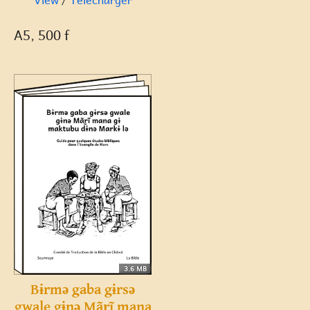
A5, 500 f
3.6 MB
Bɨrmə gaba gɨrsə
gwale gɨnə Mãr̰ĩ mana