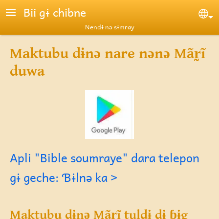
Skip to main content
Bii gɨ chibne
Se
Nendɨ nə sɨmray
Maktubu dɨnə nare nənə Mãr̰ĩ
duwa
Apli "Bible soumraye" dara telepon
gɨ geche: Ɓɨlnə ka >
Maktubu dɨnə Mãr̰ĩ tuldɨ dɨ ɓɨg