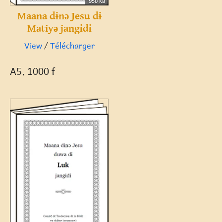
950 KB
Maana dɨnə Jesu dɨ
Matiyə jangɨdɨ
View
/
Télécharger
A5, 1000 f