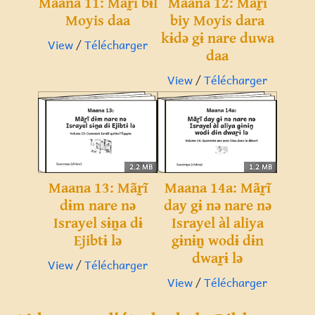
Maana 11: Mãr̰ĩ bɨl
Maana 12: Mãr̰ĩ
Moyis daa
biy Moyis dara
kɨdə gɨ nare duwa
View
/
Télécharger
daa
View
/
Télécharger
2.2 MB
1.2 MB
Maana 13: Mãr̰ĩ
Maana 14a: Mãr̰ĩ
dɨm nare nə
day gɨ nə nare nə
Israyel sɨn̰a dɨ
Israyel àl aliya
Ejibtɨ lə
gɨnɨn̰ wodɨ dɨn
dwar̰ɨ lə
View
/
Télécharger
View
/
Télécharger