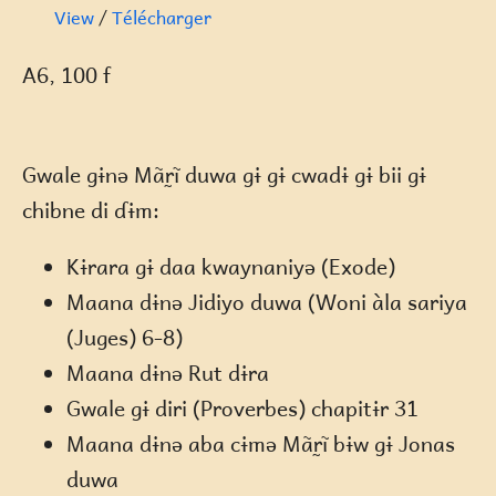
View
/
Télécharger
A6, 100 f
Gwale gɨnə Mãr̰ĩ duwa gɨ gɨ cwadɨ gɨ bii gɨ
chibne di ɗɨm:
Kɨrara gɨ daa kwaynaniyə (Exode)
Maana dɨnə Jidiyo duwa (Woni àla sariya
(Juges) 6-8)
Maana dɨnə Rut dɨra
Gwale gɨ diri (Proverbes) chapitɨr 31
Maana dɨnə aba cɨmə Mãr̰ĩ bɨw gɨ Jonas
duwa