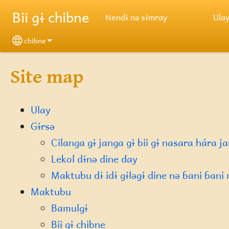
Skip to main content
Bii gɨ chibne
Nendɨ nə sɨmray
Ula
chibne
Select your language
Site map
Ulay
Gɨrsə
Cilanga gɨ janga gɨ bii gɨ nasara hára ja
Lekol dɨnə dine day
Maktubu dɨ idɨ gɨləgɨ dine nə ɓani ɓani
Maktubu
Bamulgɨ
Bii gɨ chibne