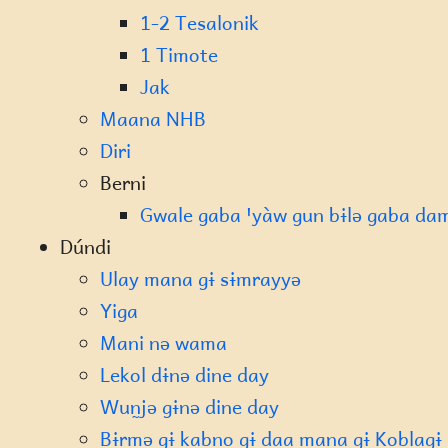
1-2 Tesalonik
1 Timote
Jak
Maana NHB
Diri
Berni
Gwale gaba ꞌyàw gun bɨlə gaba dama
Dúndi
Ulay mana gɨ sɨmrayyə
Yiga
Mani nə wama
Lekol dɨnə dine day
Wun̰jə gɨnə dine day
Bɨrmə gɨ kabn̰o gɨ daa mana gɨ Koblagɨ