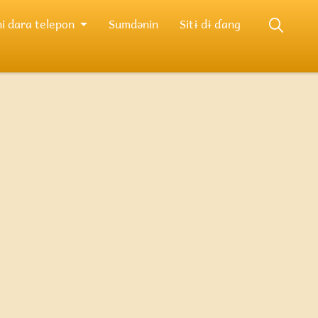
i dara telepon
Sumdənin
Sitɨ dɨ ɗang