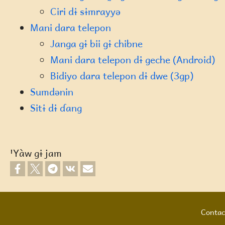
Ciri dɨ sɨmrayyə
Mani dara telepon
Janga gɨ bii gɨ chibne
Mani dara telepon dɨ geche (Android)
Bidiyo dara telepon dɨ dwe (3gp)
Sumdənin
Sitɨ dɨ ɗang
ꞌYàw gɨ jam
Contac