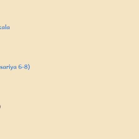
kala
sariya 6-8)
)