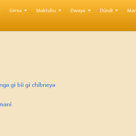
y
Gɨrsə
Maktubu
Dwaya
Dúndi
Man
nga gɨ bii gɨ chibneyə
 mani