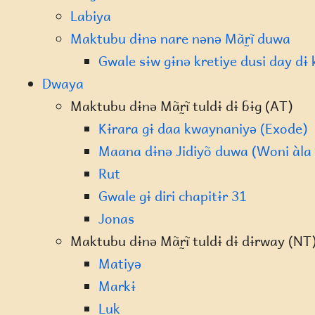
Labiya
Maktubu dɨnə nare nənə Mãr̰ĩ duwa
Gwale sɨw gɨnə kretiye dusi day dɨ 
Dwaya
Maktubu dɨnə Mãr̰ĩ tuldɨ dɨ ɓɨg (AT)
Kɨrara gɨ daa kwaynaniyə (Exode)
Maana dɨnə Jidiyõ duwa (Woni àla 
Rut
Gwale gɨ diri chapitɨr 31
Jonas
Maktubu dɨnə Mãr̰ĩ tuldɨ dɨ dɨrway (NT
Matiyə
Markɨ
Luk