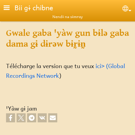
Skip to main content
Bii gɨ chibne
Se
Nendɨ nə sɨmray
Gwale gaba ꞌyàw gun bɨlə gaba
dama gɨ dɨrəw bɨr̰ɨn̰
Télécharge la version que tu veux
ici> (Global
Recordings Network
)
ꞌYàw gɨ jam