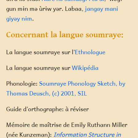
gun mɨn mə ùrɨw yər. Labaa,
jangay mani
giyəy nɨm
.
Concernant la langue soumraye:
La langue soumraye sur l’
Ethnologue
La langue soumraye sur
Wikipédia
Phonologie:
Soumraye Phonology Sketch, by
Thomas Deusch, (c) 2001, SIL
Guide d’orthographe: à réviser
Mémoire de maîtrise de Emily Ruthann Miller
(née Kunzeman):
Information Structure in