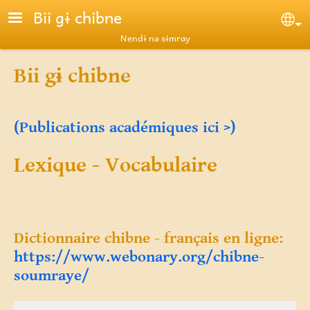
Skip to main content
Bii gɨ chibne
Se
Nendɨ nə sɨmray
Bii gɨ chibne
(Publications académiques ici >)
Lexique - Vocabulaire
Dictionnaire chibne - français en ligne:
https://www.webonary.org/chibne-
soumraye/