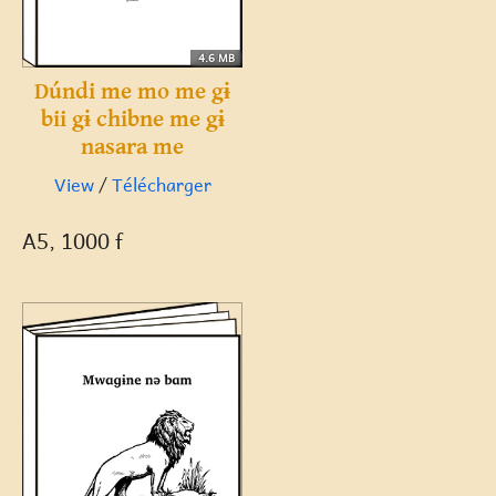
4.6 MB
Dúndi me mo me gɨ
bii gɨ chibne me gɨ
nasara me
View
/
Télécharger
A5, 1000 f