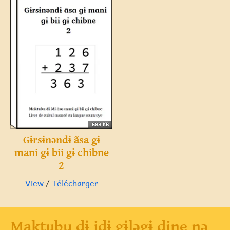
688 KB
Gɨrsɨnəndɨ ãsa gɨ
mani gɨ bii gɨ chibne
2
View
/
Télécharger
Maktubu dɨ idɨ gɨləgɨ dine nə