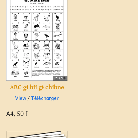
2.3 MB
ABC gɨ bii gɨ chibne
View
/
Télécharger
A4, 50 f