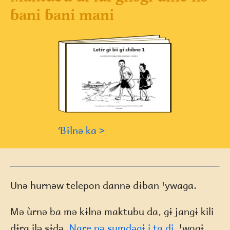
ɓani ɓani mani
Ɓɨlnə ka >
Unə hurnəw telepon dannə dɨban ꞌywaga.
Mə ùrnə ba mə kɨlnə maktubu da, gɨ jangɨ kili
dɨra ilə sɨdə.
Nare nə sumdəgɨ i ta di
, ꞌwogɨ