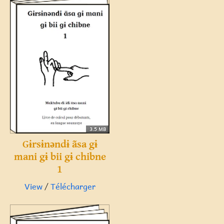
3.5 MB
Gɨrsɨnəndɨ ãsa gɨ
mani gɨ bii gɨ chibne
1
View
/
Télécharger