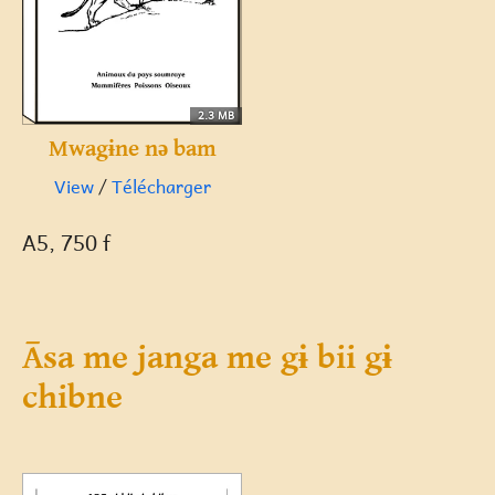
2.3 MB
Mwagɨne nə bam
View
/
Télécharger
A5, 750 f
Āsa me janga me gɨ bii gɨ
chibne