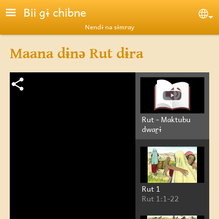
Skip to main content
Bii gɨ chibne
Se
Nendɨ nə sɨmray
Maana dɨnə Rut dɨra
Rut - Maktubu
dwar̰ɨ
Rut 1
Rut 1:1-22