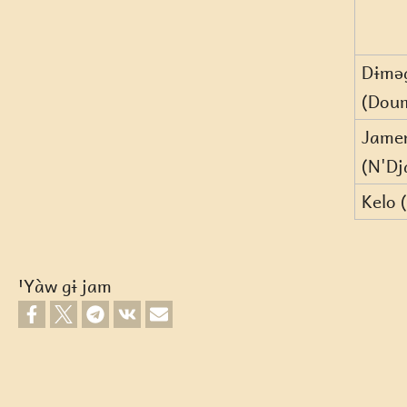
Dɨmə
(Dou
Jame
(N'Dj
Kelo 
ꞌYàw gɨ jam