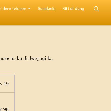
i dara telepon
Sumdənin
Sitɨ dɨ ɗang
are nə ka di dwar̰agɨ lə,
5 49
2 98