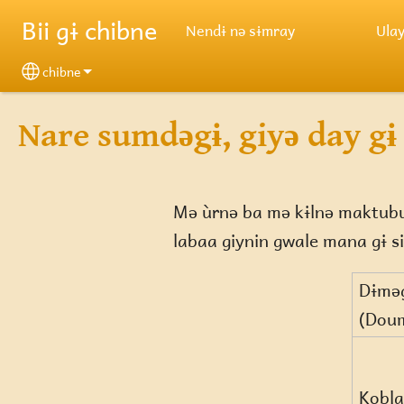
Skip to main content
Bii gɨ chibne
Nendɨ nə sɨmray
Ula
chibne
Select your language
Nare sumdəgɨ, giyə day gɨ
Mə ùrnə ba mə kɨlnə maktubu, 
labaa giynin gwale mana gɨ si
Dɨmə
(Dou
Kobla