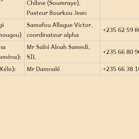
Chibne (Soumraye),
Pasteur Bourkou Jean
gɨ
Samafou Allague Victor,
+235 62 59 8
mougou)
coordinateur alpha
na
Mr Saïni Alnah Samedi,
+235 66 80 9
aména):
SIL
(Kélo):
Mr Damnalé
+235 66 38 1