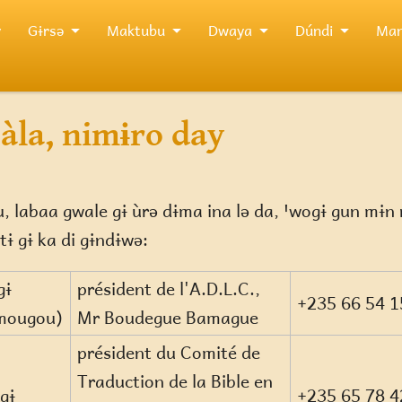
y
Gɨrsə
Maktubu
Dwaya
Dúndi
Man
 àla, nimɨro day
labaa gwale gɨ ùrə dɨma ina lə da, ꞌwogɨ gun mɨn n
tɨ gɨ ka di gɨndɨwə:
gɨ
président de l'A.D.L.C.,
+235 66 54 1
mougou)
Mr Boudegue Bamague
président du Comité de
Traduction de la Bible en
gɨ
+235 65 78 4