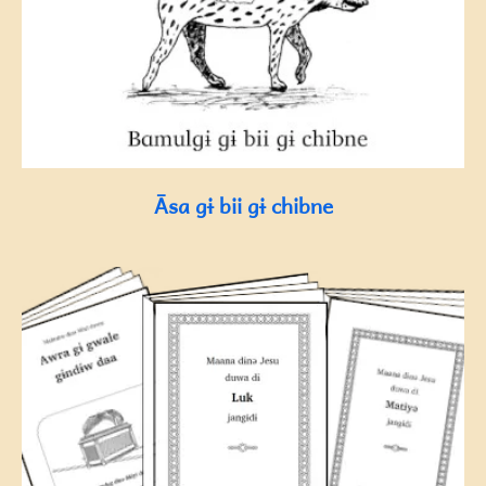
Āsa gɨ bii gɨ chibne