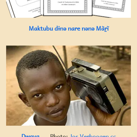
Maktubu dɨnə nare nənə Mãr̰ĩ
Dwaya
Photo:
Jos Verhoogen
cc