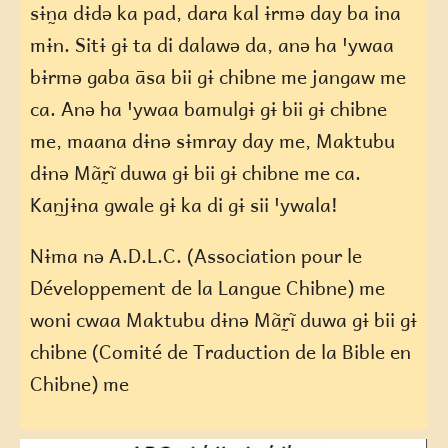
sɨn̰a dɨdə ka pad, dara kal ɨrmə day ba ina
mɨn. Sitɨ gɨ ta di dalawə da, anə ha ꞌywaa
bɨrmə gaba āsa bii gɨ chibne me jangaw me
ca. Anə ha ꞌywaa bamulgɨ gɨ bii gɨ chibne
me, maana dɨnə sɨmray day me, Maktubu
dɨnə Mãr̰ĩ duwa gɨ bii gɨ chibne me ca.
Kan̰jɨna gwale gɨ ka di gɨ sii ꞌywala!
Nɨma nə A.D.L.C. (Association pour le
Développement de la Langue Chibne) me
woni cwaa Maktubu dɨnə Mãr̰ĩ duwa gɨ bii gɨ
chibne (Comité de Traduction de la Bible en
Chibne) me