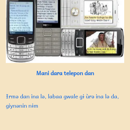
Mani dara telepon dan
Ɨrmə dan ina lə, labaa gwale gɨ ùrə ina lə da,
giynənin nɨm