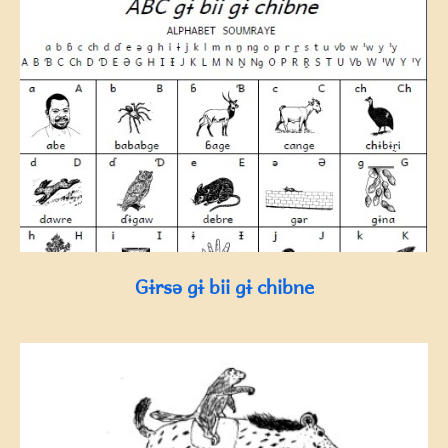
Gɨrsə gɨ bii gɨ chibne