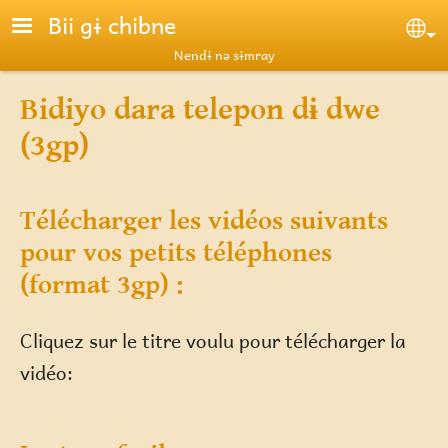
Skip to main content
Bii gɨ chibne
Se
Nendɨ nə sɨmray
Bidiyo dara telepon dɨ dwe
(3gp)
Télécharger les vidéos suivants
pour vos petits téléphones
(format 3gp) :
Cliquez sur le titre voulu pour télécharger la
vidéo: