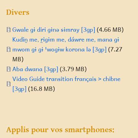
Divers
Document
Gwale gɨ diri gɨnə sɨmray [3gp]
(4.66 MB)
Document
Kudin̰ me, r̰igɨm me, dáwre me, mana gɨ
mwom gɨ gɨ ꞌwogɨw korona lə [3gp]
(7.27
MB)
Document
Aba dwana [3gp]
(3.79 MB)
Document
Video Guide transition français > chibne
[3gp]
(16.8 MB)
Applis pour vos smartphones: