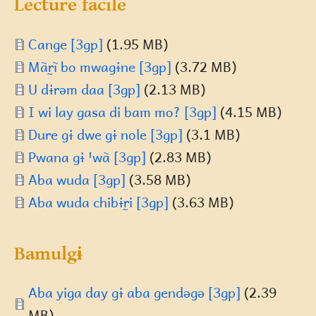
Lecture facile
Document
Cange [3gp]
(1.95 MB)
Document
Mãr̰ĩ bo mwagɨne [3gp]
(3.72 MB)
Document
U dɨrəm daa [3gp]
(2.13 MB)
Document
I wi lay gasa di bam mo? [3gp]
(4.15 MB)
Document
Dure gɨ dwe gɨ nole [3gp]
(3.1 MB)
Document
Pwana gɨ ꞌwã [3gp]
(2.83 MB)
Document
Aba wuda [3gp]
(3.58 MB)
Document
Aba wuda chibɨr̰i [3gp]
(3.63 MB)
Bamulgɨ
Document
Aba yiga day gɨ aba gendəgə [3gp]
(2.39
MB)