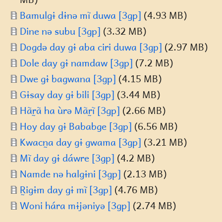
Document
Bamulgɨ dɨnə mĩ duwa [3gp]
(4.93 MB)
Document
Dine nə subu [3gp]
(3.32 MB)
Document
Dogdə day gɨ aba ciri duwa [3gp]
(2.97 MB)
Document
Dole day gɨ namdaw [3gp]
(7.2 MB)
Document
Dwe gɨ bagwana [3gp]
(4.15 MB)
Document
Gɨsay day gɨ bili [3gp]
(3.44 MB)
Document
Hãr̰ã ha ùrə Mãr̰ĩ [3gp]
(2.66 MB)
Document
Hoy day gɨ Bababge [3gp]
(6.56 MB)
Document
Kwacn̰a day gɨ gwama [3gp]
(3.21 MB)
Document
Mĩ day gɨ dáwre [3gp]
(4.2 MB)
Document
Namde nə halgɨni [3gp]
(2.13 MB)
Document
R̰igɨm day gɨ mĩ [3gp]
(4.76 MB)
Document
Woni hára mɨjəniyə [3gp]
(2.74 MB)