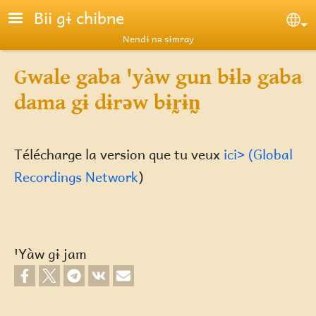
Skip to main content
Bii gɨ chibne
Se
Nendɨ nə sɨmray
Gwale gaba ꞌyàw gun bɨlə gaba
dama gɨ dɨrəw bɨr̰ɨn̰
Télécharge la version que tu veux
ici> (Global
Recordings Network
)
ꞌYàw gɨ jam