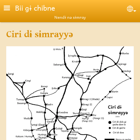
Skip to main content
Bii gɨ chibne
Se
Nendɨ nə sɨmray
Ciri dɨ sɨmrayyə