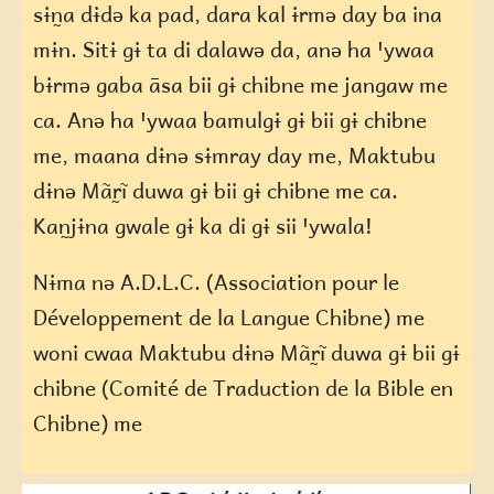
sɨn̰a dɨdə ka pad, dara kal ɨrmə day ba ina
mɨn. Sitɨ gɨ ta di dalawə da, anə ha ꞌywaa
bɨrmə gaba āsa bii gɨ chibne me jangaw me
ca. Anə ha ꞌywaa bamulgɨ gɨ bii gɨ chibne
me, maana dɨnə sɨmray day me, Maktubu
dɨnə Mãr̰ĩ duwa gɨ bii gɨ chibne me ca.
Kan̰jɨna gwale gɨ ka di gɨ sii ꞌywala!
Nɨma nə A.D.L.C. (Association pour le
Développement de la Langue Chibne) me
woni cwaa Maktubu dɨnə Mãr̰ĩ duwa gɨ bii gɨ
chibne (Comité de Traduction de la Bible en
Chibne) me