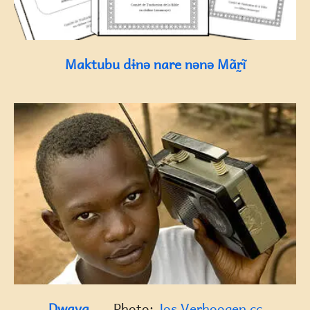
Maktubu dɨnə nare nənə Mãr̰ĩ
Dwaya
Photo:
Jos Verhoogen
cc