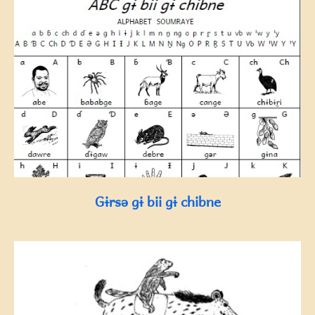
Gɨrsə gɨ bii gɨ chibne