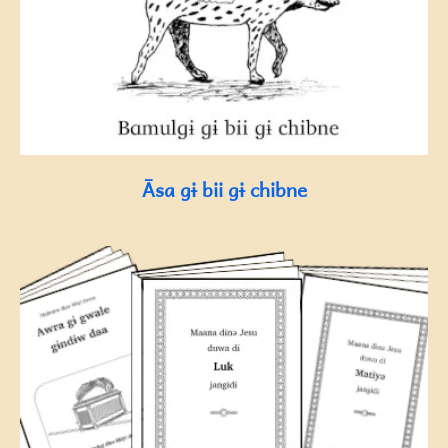
Āsa gɨ bii gɨ chibne