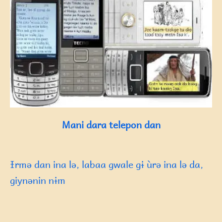
Mani dara telepon dan
Ɨrmə dan ina lə, labaa gwale gɨ ùrə ina lə da,
giynənin nɨm