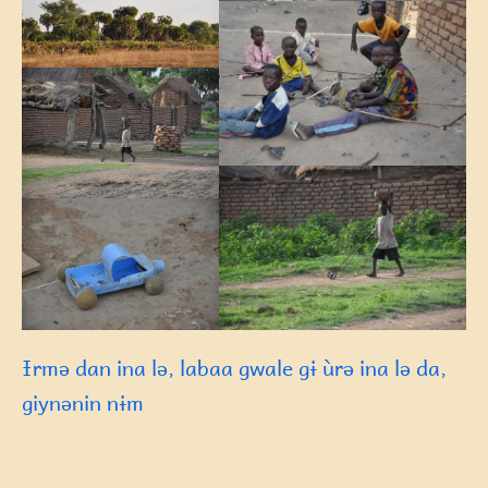
Ɨrmə dan ina lə, labaa gwale gɨ ùrə ina lə da,
giynənin nɨm