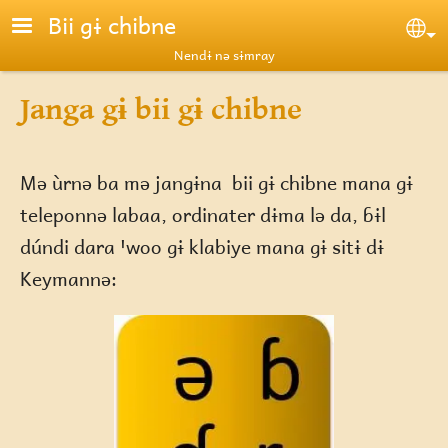
Skip to main content
Bii gɨ chibne
Se
Nendɨ nə sɨmray
Janga gɨ bii gɨ chibne
Mə ùrnə ba mə jangɨna bii gɨ chibne mana gɨ
teleponnə labaa, ordinater dɨma lə da, ɓɨl
dúndi dara ꞌwoo gɨ klabiye mana gɨ sitɨ dɨ
Keymannə: