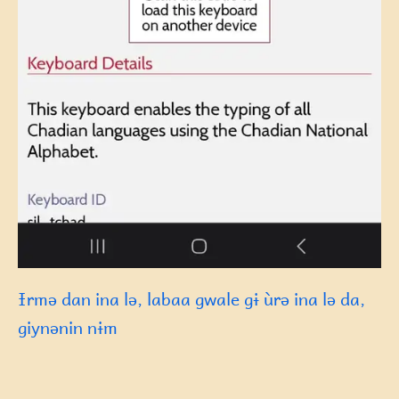
Ɨrmə dan ina lə, labaa gwale gɨ ùrə ina lə da,
giynənin nɨm