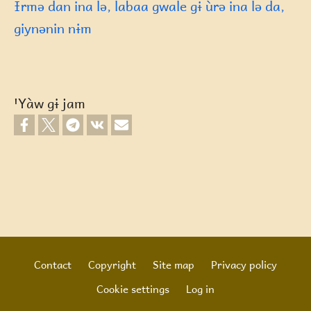
Ɨrmə dan ina lə, labaa gwale gɨ ùrə ina lə da,
giynənin nɨm
ꞌYàw gɨ jam
Contact
Copyright
Site map
Privacy policy
Footer
Cookie settings
Log in