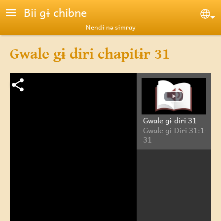
Skip to main content
Bii gɨ chibne
Se
Nendɨ nə sɨmray
Gwale gɨ diri chapitɨr 31
Gwale gɨ diri 31
Gwale gɨ Diri 31:1-
31