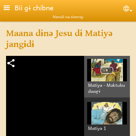
Skip to main content
Bii gɨ chibne
Se
Nendɨ nə sɨmray
Maana dɨnə Jesu dɨ Matiyə
jangɨdɨ
Matiyə - Maktubu
dwar̰ɨ
Matiyə 1