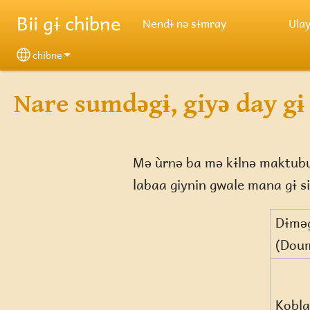
Skip to main content
Bii gɨ chibne
Nendɨ nə sɨmray
Ula
chibne
Select your language
Nare sumdəgɨ, giyə day gɨ
Mə ùrnə ba mə kɨlnə maktubu, 
labaa giynin gwale mana gɨ si
Dɨmə
(Dou
Kobla