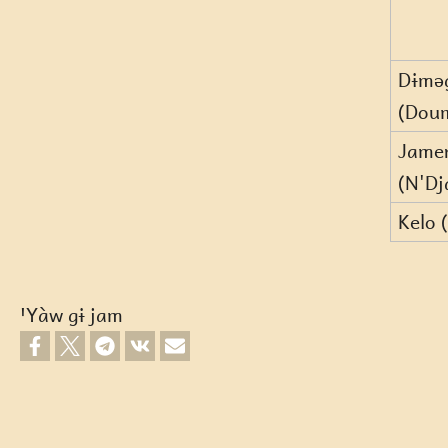
Dɨmə
(Dou
Jame
(N'Dj
Kelo 
ꞌYàw gɨ jam