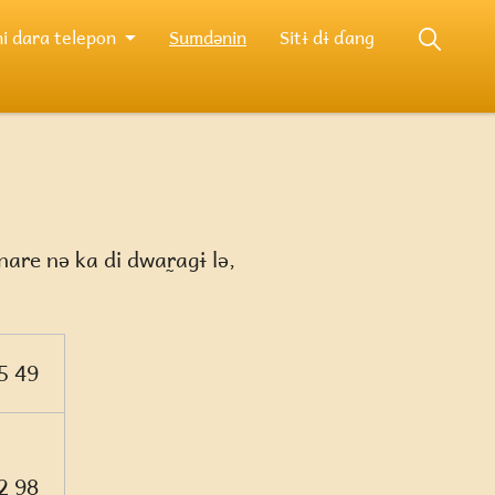
i dara telepon
Sumdənin
Sitɨ dɨ ɗang
are nə ka di dwar̰agɨ lə,
5 49
2 98