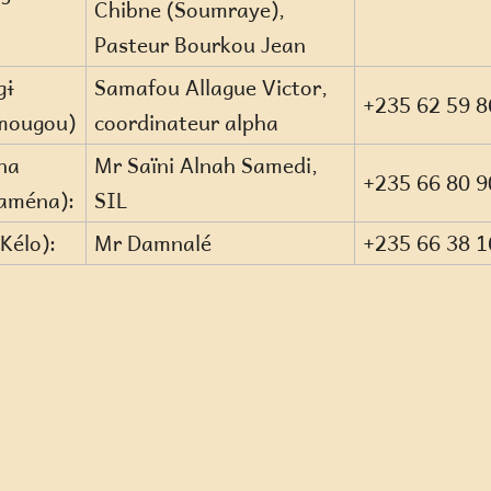
Chibne (Soumraye),
Pasteur Bourkou Jean
gɨ
Samafou Allague Victor,
+235 62 59 8
mougou)
coordinateur alpha
na
Mr Saïni Alnah Samedi,
+235 66 80 9
aména):
SIL
(Kélo):
Mr Damnalé
+235 66 38 1