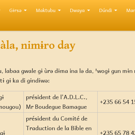
y
Gɨrsə
Maktubu
Dwaya
Dúndi
Man
 àla, nimɨro day
labaa gwale gɨ ùrə dɨma ina lə da, ꞌwogɨ gun mɨn n
tɨ gɨ ka di gɨndɨwə:
gɨ
président de l'A.D.L.C.,
+235 66 54 1
mougou)
Mr Boudegue Bamague
président du Comité de
Traduction de la Bible en
gɨ
+235 65 78 4